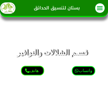
بستان لتنسيق الحدائق
قسـم الشلالات والنوافير
واتساب
هاتف