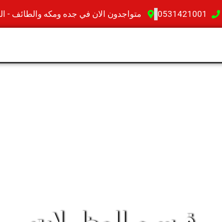
0531421001
متواجدون الان في جده ومكه والطائف - الم
قـسـم المظــلات